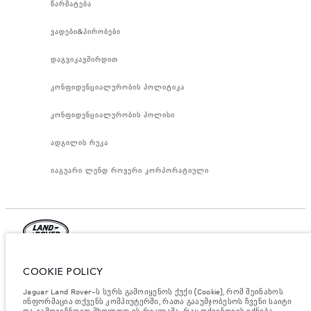
წარმატება
ვადები&პირობები
დაგვიკავშირდით
კონფიდენციალურობის პოლიტიკა
კონფიდენციალურობის პოლისი
ადგილის რუკა
იაგუარი ლენდ როვერი კორპორატიული
იაგუარ ლენდ როვერ ლიმიტედი, ოფიციალური მისამართი: ები როუდ,
COOKIE POLICY
უითლი, ქონვერთი CV3 4LF. რეგისტრირებულია დიდ ბრიტანეთში
ნომრით: 1672070. ევროკავშირის კანონდებლობის თანახმად,
მითითებული ციფრები არის ოფიციალური მწარმოებლის ტესტირების
Jaguar Land Rover-ს სურს გამოიყენოს ქუქი (Cookie), რომ შეინახოს
შედეგები. ავტომობილის საწვავის მოხმარება შესაძლებელია
ინფორმაცია თქვენს კომპიუტერში, რათა გააუმჯობესოს ჩვენი საიტი
განვასხვავოთ ტესტებიდან მიღებული შედეგებით, ხოლო ციფრები
და გამოგიჩნდეთ მხოლოდ ის რეკლამა, რაც თქვენთვის იქნება