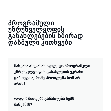
ᲞᲠᲝᲒᲠᲐᲛᲣᲚᲘ
ᲣᲖᲠᲣᲜᲕᲔᲚᲧᲝᲤᲘᲡ
ᲒᲐᲜᲐᲮᲚᲔᲑᲔᲑᲘᲡ ᲮᲨᲘᲠᲐᲓ
ᲓᲐᲡᲛᲣᲚᲘ ᲙᲘᲗᲮᲕᲔᲑᲘ
მანქანა ახლახან ავიღე და პროგრამული
უზრუნველყოფის განახლების ეკრანი
ცარიელია, რამე პრობლემა ხომ არ
არის?
როდის მიიღებს განახლება ჩემს
მანქანას?