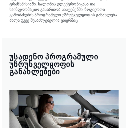
ტრანსმისიაში, სალონის ელექტრონიკასა და
საინფორმაციო-გასართობ სისტემებში. ზოგიერთი
გამოძახების პროგრამული უზრუნველყოფის განახლება
ახლა უკვე შესაძლებელია ეთერშიც.
ᲣᲡᲐᲓᲔᲜᲝ ᲞᲠᲝᲒᲠᲐᲛᲣᲚᲘ
ᲣᲖᲠᲣᲜᲕᲔᲚᲧᲝᲤᲘᲡ
ᲒᲐᲜᲐᲮᲚᲔᲑᲔᲑᲘ