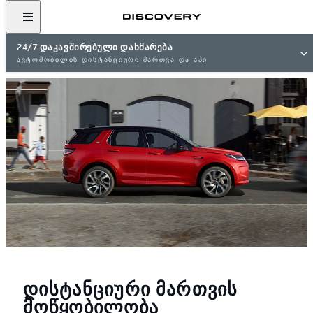
24/7 ᲓᲐᲙᲐᲕᲨᲘᲠᲔᲑᲣᲚᲘ ᲓᲐᲮᲛᲐᲠᲔᲑᲐ
ᲐᲕᲢᲝᲛᲝᲑᲘᲚᲘᲡ ᲓᲘᲡᲢᲐᲜᲪᲘᲣᲠᲘ ᲛᲐᲠᲗᲕᲐ ᲓᲐ ᲐᲞᲘ
ᲓᲘᲡᲢᲐᲜᲪᲘᲣᲠᲘ ᲛᲐᲠᲗᲕᲘᲡ
ᲛᲝᲬᲧᲝᲑᲘᲚᲝᲑᲐ