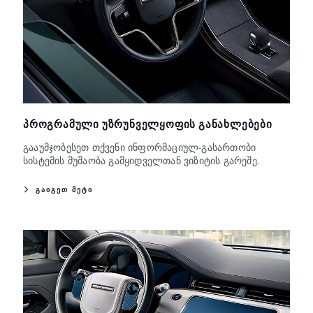
ᲞᲠᲝᲒᲠᲐᲛᲣᲚᲘ ᲣᲖᲠᲣᲜᲕᲔᲚᲧᲝᲤᲘᲡ ᲒᲐᲜᲐᲮᲚᲔᲑᲔᲑᲘ
გააუმჯობესეთ თქვენი ინფორმაციულ-გასართობი
სისტემის მუშაობა გამყიდველთან ვიზიტის გარეშე.
ᲒᲐᲘᲒᲔᲗ ᲛᲔᲢᲘ