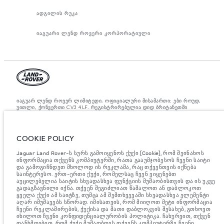
ადგილის რუკა
იაგუარი ლენდ როვერი კორპორატიული
იაგუარ ლენდ როვერ ლიმიტედი, ოფიციალური მისამართი: ები როუდ,
უითლი, ქონვერთი CV3 4LF. რეგისტრირებულია დიდ ბრიტანეთში
ნომრით: 1672070. ევროკავშირის კანონდებლობის თანახმად,
მითითებული ციფრები არის ოფიციალური მწარმოებლის ტესტირების
შედეგები. ავტომობილის საწვავის მოხმარება შესაძლებელია
განვასხვავოთ ტესტებიდან მიღებული შედეგებით, ხოლო ციფრები
COOKIE POLICY
მითითებულია მხოლოდ შედარებითი მიზნისათვის. ვებ გვერდზე
მითითებული ინფორმაცია, ტექნიკური პირობები, ფერები და ფასები
შესაძლებელია იცვლებოდეს ბაზრის მიხედვით და ცვლილება
Jaguar Land Rover-ს სურს გამოიყენოს ქუქი (Cookie), რომ შეინახოს
აუცილებლად მოხდება შეტყობინების შემდეგ. დეტალური ინფორმაციის
ინფორმაცია თქვენს კომპიუტერში, რათა გააუმჯობესოს ჩვენი საიტი
მისაღებად, გთხოვთ, მიმართეთ ადგილობრივ დილერს.
და გამოგიჩნდეთ მხოლოდ ის რეკლამა, რაც თქვენთვის იქნება
საინტერესო. ერთ-ერთი ქუქი, რომელსაც ჩვენ ვიყენებთ
მნიშვნელოვანი ინფორმაცია გამოსახულებისა და სპეციფიკაციის
აუცილებელია საიტის სხვადასხვა ფუნქციის მუშაობისთვის და ის უკვე
შესახებ.
ნახევარგამტარების გლობალური დეფიციტი ამჟამად გავლენას
გადაგზავნილი იქნა. თქვენ შეგიძლიათ წაშალოთ ან დაბლოკოთ
ახდენს ავტომობილის კონსტრუქციის სპეციფიკაციებზე, მოდელების
ყველა ქუქი ამ საიტზე, თუმცა ამ შემთხვევაში სხვადასხვა ელემენტი
ხელმისაწვდომობასა და აწყობის ვადებზე. ეს არის ძალიან დინამიური
აღარ იმუშავებს სწორად. იმისათვის, რომ მიიღოთ მეტი ინფორმაცია
სიტუაცია და, შედეგად, ვებსაიტში გამოყენებული გამოსახულება
ჩვენი რეკლამირების, ქუქისა და მათი დაბლოკვის შესახებ, გთხოვთ
შეიძლება სრულად არ ასახავდეს ფუნქციების, ოფციების, გაფორმებისა
იხილოთ ჩვენი კონფიდენციალურობის პოლიტიკა. ჩახურვით, თქვენ
და ფერის სქემების მიმდინარე სპეციფიკაციებს. გთხოვთ, მიმართოთ
თანხმდებით, რომ ქუქი მუშაობდეს თქვენს კომპიუტერზე ჩვენი
თქვენს დილერს, რომელიც შეძლებს დაადასტუროს თქვენთან არსებული