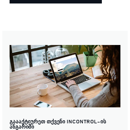
ᲒᲐᲐᲐᲥᲢᲘᲣᲠᲔᲗ ᲗᲥᲕᲔᲜᲘ INCONTROL-ᲘᲡ
ᲐᲜᲒᲐᲠᲘᲨᲘ