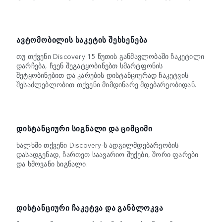
ᲐᲕᲢᲝᲛᲝᲑᲘᲚᲘᲡ ᲡᲐᲙᲔᲢᲘᲡ ᲨᲔᲮᲡᲔᲜᲔᲑᲐ
თუ თქვენი Discovery 15 წუთის განმავლობაში ჩაკეტილი
დარჩება, ჩვენ შეგატყობინებთ სმარტფონის
შეტყობინებით და კარების დისტანციურად ჩაკეტვის
შესაძლებლობით თქვენი მიმდინარე მდებარეობიდან.
ᲓᲘᲡᲢᲐᲜᲪᲘᲣᲠᲘ ᲡᲘᲒᲜᲐᲚᲘ ᲓᲐ ᲪᲘᲛᲪᲘᲛᲘ
ხალხში თქვენი Discovery-ს ადგილმდებარეობის
დასადგენად, ჩართეთ საავარიო შუქები, შორი ფარები
და ხმოვანი სიგნალი.
ᲓᲘᲡᲢᲐᲜᲪᲘᲣᲠᲘ ᲩᲐᲙᲔᲢᲕᲐ ᲓᲐ ᲒᲐᲜᲑᲚᲝᲙᲕᲐ