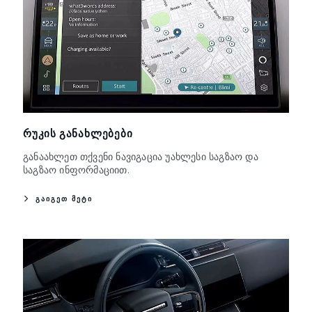
ᲠᲣᲙᲘᲡ ᲒᲐᲜᲐᲮᲚᲔᲑᲔᲑᲘ
განაახლეთ თქვენი ნავიგაცია უახლესი საგზაო და
საგზაო ინფორმაციით.
ᲒᲐᲘᲒᲔᲗ ᲛᲔᲢᲘ