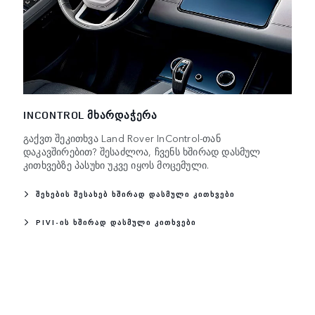
INCONTROL ᲛᲮᲐᲠᲓᲐᲭᲔᲠᲐ
გაქვთ შეკითხვა Land Rover InControl-თან
დაკავშირებით? შესაძლოა, ჩვენს ხშირად დასმულ
კითხვებზე პასუხი უკვე იყოს მოცემული.
ᲨᲔᲮᲔᲑᲘᲡ ᲨᲔᲡᲐᲮᲔᲑ ᲮᲨᲘᲠᲐᲓ ᲓᲐᲡᲛᲣᲚᲘ ᲙᲘᲗᲮᲕᲔᲑᲘ
PIVI-ᲘᲡ ᲮᲨᲘᲠᲐᲓ ᲓᲐᲡᲛᲣᲚᲘ ᲙᲘᲗᲮᲕᲔᲑᲘ