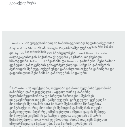
გაააქტიურებს.
1
Android-ის უმეტესობისთვის ჩამოსატვირთად ხელმისაწვდომია
სავაჭრო ნიშანი
Apple App Store-ის ან Google Play-ის საშუალებით
სავაჭრო ნიშანი
და Apple
iOS სმარტფონები. Land Rover Remote
აპლიკაციისთვის საჭიროა ქსელური კავშირი, თავსებადი
სმარტფონი, InControl ანგარიში და Remote გამოწერა. შესაბამისი
ფუნქციის გამოყენების გასაგრძელებლად, საწყისი გამოწერის
პერიოდის შემდეგ, თქვენ უნდა განაახლოთ თქვენი გამოწერა და
გადაიხადოთ შესაბამისი განახლების საფასური.
2
InControl-ის ფუნქციები, ოფციები და მათი ხელმისაწვდომობა
ბაზარზეა დამოკიდებული - ადგილობრივ ბაზარზე
ხელმისაწვდომობისა და სრული პირობების შესახებ
დაუკავშირდით თქვენს გამყიდველს. გარკვეული ფუნქციები
მოითხოვს შესაბამის SIM ბარათს შესაბამისი მონაცემთა
კონტრაქტით, რაც მოითხოვს შემდგომ გამოწერას თქვენი
გამყიდველის მიერ რეკომენდებული საწყისი ვადის შემდეგ.
მობილური კავშირის გარანტია ყველა ადგილას არ არის
შესაძლებელი. InControl ტექნოლოგიასთან დაკავშირებული
ინფორმაცია და სურათები, მათ შორის ეკრანები ან