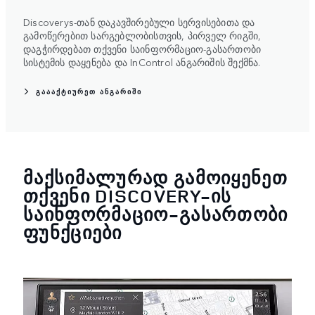
Discoverys-თან დაკავშირებული სერვისებითა და
გამოწერებით სარგებლობისთვის, პირველ რიგში,
დაგჭირდებათ თქვენი საინფორმაციო-გასართობი
სისტემის დაყენება და InControl ანგარიშის შექმნა.
ᲒᲐᲐᲐᲥᲢᲘᲣᲠᲔᲗ ᲐᲜᲒᲐᲠᲘᲨᲘ
ᲛᲐᲥᲡᲘᲛᲐᲚᲣᲠᲐᲓ ᲒᲐᲛᲝᲘᲧᲔᲜᲔᲗ
ᲗᲥᲕᲔᲜᲘ DISCOVERY-ᲘᲡ
ᲡᲐᲘᲜᲤᲝᲠᲛᲐᲪᲘᲝ-ᲒᲐᲡᲐᲠᲗᲝᲑᲘ
ᲤᲣᲜᲥᲪᲘᲔᲑᲘ