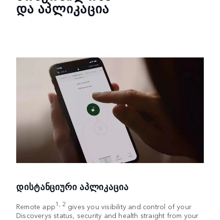
ᲓᲐ ᲐᲞᲚᲘᲙᲐᲪᲘᲐ
ᲓᲘᲡᲢᲐᲜᲪᲘᲣᲠᲘ ᲐᲞᲚᲘᲙᲐᲪᲘᲐ
1, 2
Remote app
gives you visibility and control of your
Discoverys status, security and health straight from your