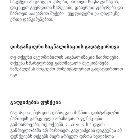
ჩაკეტეთ ან გააღეთ კარები, ჩართეთ სიგნალიზაცია,
დაკეცეთ გვერდითი სარკეები, დახურეთ ფანჯრები და
ჩართეთ საავარიო შუქები - ყველაფერი ეს ღილაკზე
ერთი დაწკაპუნებით.
ᲓᲘᲡᲢᲐᲜᲪᲘᲣᲠᲘ ᲡᲘᲒᲜᲐᲚᲘᲖᲐᲪᲘᲘᲡ ᲒᲐᲓᲐᲢᲕᲘᲠᲗᲕᲐ
თუ თქვენი ავტომობილის სიგნალიზაცია ჩაირთვება,
თქვენს სმარტფონზე გამომავალი შეტყობინება
საშუალებას მოგცემთ მომენტალურად გადატვირთოთ
იგი.
ᲒᲐᲦᲕᲘᲫᲔᲑᲘᲡ ᲤᲣᲜᲥᲪᲘᲐ
ბატარეის ენერგიის დაზოგვის მიზნით, დისტანციური
მართვის გარკვეული არასაჭირო ფუნქციები
გამოირთვება, თუ თქვენს Discovery-ს 4 დღის
განმავლობაში არ მართავთ. გაღვიძების დაგეგმვა ამ
ფუნქციებს თქვენს მიერ არჩეულ დროს ხელახლა