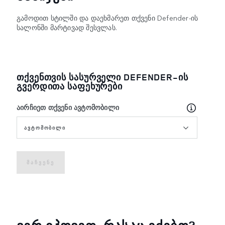
გამოდით სტილში და დაეხმარეთ თქვენი Defender-ის
სალონში მარტივად შესვლას.
ᲗᲥᲕᲔᲜᲗᲕᲘᲡ ᲡᲐᲡᲣᲠᲕᲔᲚᲘ DEFENDER-ᲘᲡ
ᲒᲕᲔᲠᲓᲘᲗᲐ ᲡᲐᲤᲔᲮᲣᲠᲔᲑᲘ
აირჩიეთ თქვენი ავტომობილი
ᲐᲕᲢᲝᲛᲝᲑᲘᲚᲘ
ᲛᲐᲩᲕᲔᲜᲔ