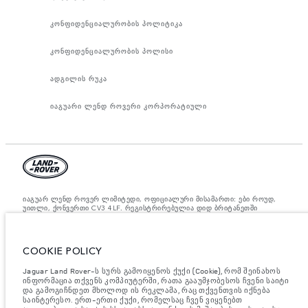
კონფიდენციალურობის პოლიტიკა
კონფიდენციალურობის პოლისი
ადგილის რუკა
იაგუარი ლენდ როვერი კორპორატიული
იაგუარ ლენდ როვერ ლიმიტედი, ოფიციალური მისამართი: ები როუდ,
უითლი, ქონვერთი CV3 4LF. რეგისტრირებულია დიდ ბრიტანეთში
ნომრით: 1672070. ევროკავშირის კანონდებლობის თანახმად,
მითითებული ციფრები არის ოფიციალური მწარმოებლის ტესტირების
შედეგები. ავტომობილის საწვავის მოხმარება შესაძლებელია
განვასხვავოთ ტესტებიდან მიღებული შედეგებით, ხოლო ციფრები
COOKIE POLICY
მითითებულია მხოლოდ შედარებითი მიზნისათვის. ვებ გვერდზე
მითითებული ინფორმაცია, ტექნიკური პირობები, ფერები და ფასები
შესაძლებელია იცვლებოდეს ბაზრის მიხედვით და ცვლილება
Jaguar Land Rover-ს სურს გამოიყენოს ქუქი (Cookie), რომ შეინახოს
აუცილებლად მოხდება შეტყობინების შემდეგ. დეტალური ინფორმაციის
ინფორმაცია თქვენს კომპიუტერში, რათა გააუმჯობესოს ჩვენი საიტი
მისაღებად, გთხოვთ, მიმართეთ ადგილობრივ დილერს.
და გამოგიჩნდეთ მხოლოდ ის რეკლამა, რაც თქვენთვის იქნება
საინტერესო. ერთ-ერთი ქუქი, რომელსაც ჩვენ ვიყენებთ
მნიშვნელოვანი ინფორმაცია გამოსახულებისა და სპეციფიკაციის