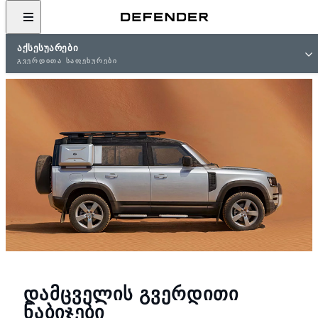
ᲐᲥᲡᲔᲡᲣᲐᲠᲔᲑᲘ
ᲒᲕᲔᲠᲓᲘᲗᲐ ᲡᲐᲤᲔᲮᲣᲠᲔᲑᲘ
ᲓᲐᲛᲪᲕᲔᲚᲘᲡ ᲒᲕᲔᲠᲓᲘᲗᲘ
ᲜᲐᲑᲘᲯᲔᲑᲘ