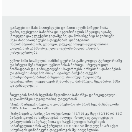
დამატებითი მახასიათებლები და მათი ხელმისაწვდომობა
დამოკიდებულია ბაზარსა და ავტომობილის სპეციფიკაციაზე
(მოდელი და ელექტროგადამცემი) და მოსარგებად საჭიროებს
სხვა მახასიათებლების დაყენებას. დამატებითი
ინფორმაციისთვის, გთხოვთ, დაუკავშირდეთ ადგილობრივ
დილერს ან განახორციელოთ ავტომობილის ონლაინ-
კონფიგურირება.
უგზოობაში სიარულის თანმიმდევრობა გამოყოფილ ტერიტორიაზე
და სრული ნებართვით. უგზოობისას მართვა, სრულყოფილ
მომზადებას და გამოცდილებას საჭიროებს. არსებობს დაზიანების
და ტრავმის მიღების რისკი. ატარეთ მანქანა თქვენი
შესაძლებლობებისდა მიხედვით. მოყინულ რელიეფზე
გადასვლამდე ყოველთვის შეამოწმეთ მარშრუტი, ზედაპირი, ბაზა
და გასასვლელი.
1
თვლების ზომის ხელმისაწვდომობა ბაზარზეა დამოკიდებული,
გადაამოწმეთ ადგილობრივ დილერთან.
2
ჰაერის ინტეგრირებული კომპრესორი არ არის ხელმისაწვდომი
PHEV Adventure Pack-ში.
3
სახურავის დინამიკური დატვირთვა 118/168 კგ-მდე (90/110 და 130)
ბარგის დადების საშუალებას იძლევა, როდესაც გადიდებული
გამავლობის საბურავებითა და საექსპედიციო სახურავის
საბარგულით არის აღჭურვილი. Defender V8 მოდელებს არ აქვთ
სახურავის დინამიკური დატვირთვის შესაძლებლობა.