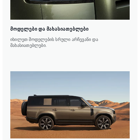
ᲛᲝᲓᲔᲚᲔᲑᲘ ᲓᲐ ᲛᲐᲮᲐᲡᲘᲐᲗᲔᲑᲚᲔᲑᲘ
იხილეთ მოდელების სრული არჩევანი და
მახასიათებლები.