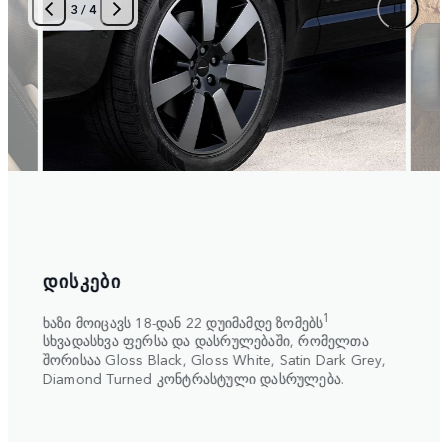
3
/
4
ᲓᲘᲡᲙᲔᲑᲘ
ᲡᲐᲮ
ბი,
აირჩ
1
ხაზი მოიცავს 18-დან 22 დუიმამდე ზომებს
ი
სახუ
სხვადასხვა ფერსა და დასრულებაში, რომელთა
ხელმ
შორისაა Gloss Black, Gloss White, Satin Dark Grey,
შავს
r
Diamond Turned კონტრასტული დასრულება.