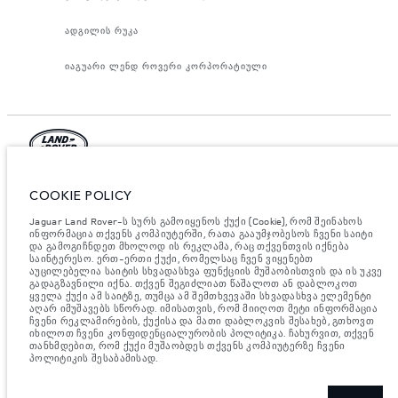
ადგილის რუკა
იაგუარი ლენდ როვერი კორპორატიული
იაგუარ ლენდ როვერ ლიმიტედი, ოფიციალური მისამართი: ები როუდ,
COOKIE POLICY
უითლი, ქონვერთი CV3 4LF. რეგისტრირებულია დიდ ბრიტანეთში
ნომრით: 1672070. ევროკავშირის კანონდებლობის თანახმად,
მითითებული ციფრები არის ოფიციალური მწარმოებლის ტესტირების
Jaguar Land Rover-ს სურს გამოიყენოს ქუქი (Cookie), რომ შეინახოს
შედეგები. ავტომობილის საწვავის მოხმარება შესაძლებელია
ინფორმაცია თქვენს კომპიუტერში, რათა გააუმჯობესოს ჩვენი საიტი
განვასხვავოთ ტესტებიდან მიღებული შედეგებით, ხოლო ციფრები
და გამოგიჩნდეთ მხოლოდ ის რეკლამა, რაც თქვენთვის იქნება
მითითებულია მხოლოდ შედარებითი მიზნისათვის. ვებ გვერდზე
საინტერესო. ერთ-ერთი ქუქი, რომელსაც ჩვენ ვიყენებთ
მითითებული ინფორმაცია, ტექნიკური პირობები, ფერები და ფასები
აუცილებელია საიტის სხვადასხვა ფუნქციის მუშაობისთვის და ის უკვე
შესაძლებელია იცვლებოდეს ბაზრის მიხედვით და ცვლილება
გადაგზავნილი იქნა. თქვენ შეგიძლიათ წაშალოთ ან დაბლოკოთ
აუცილებლად მოხდება შეტყობინების შემდეგ. დეტალური ინფორმაციის
ყველა ქუქი ამ საიტზე, თუმცა ამ შემთხვევაში სხვადასხვა ელემენტი
მისაღებად, გთხოვთ, მიმართეთ ადგილობრივ დილერს.
აღარ იმუშავებს სწორად. იმისათვის, რომ მიიღოთ მეტი ინფორმაცია
ჩვენი რეკლამირების, ქუქისა და მათი დაბლოკვის შესახებ, გთხოვთ
მნიშვნელოვანი ინფორმაცია გამოსახულებისა და სპეციფიკაციის
იხილოთ ჩვენი კონფიდენციალურობის პოლიტიკა. ჩახურვით, თქვენ
შესახებ.
ნახევარგამტარების გლობალური დეფიციტი ამჟამად გავლენას
თანხმდებით, რომ ქუქი მუშაობდეს თქვენს კომპიუტერზე ჩვენი
ახდენს ავტომობილის კონსტრუქციის სპეციფიკაციებზე, მოდელების
პოლიტიკის შესაბამისად.
ხელმისაწვდომობასა და აწყობის ვადებზე. ეს არის ძალიან დინამიური
სიტუაცია და, შედეგად, ვებსაიტში გამოყენებული გამოსახულება
შეიძლება სრულად არ ასახავდეს ფუნქციების, ოფციების, გაფორმებისა
და ფერის სქემების მიმდინარე სპეციფიკაციებს. გთხოვთ, მიმართოთ