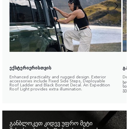
ᲔᲥᲡᲢᲔᲠᲘᲔᲠᲘᲡᲗᲕᲘᲡ
ᲒᲐ
Enhanced practicality and rugged design. Exterior
De
accessories include Fixed Side Steps, Deployable
ხო
Roof Ladder and Black Bonnet Decal. An Expedition
სა
Roof Light provides extra illumination.
ვე
განბლოკეთ კიდევ უფრო მეტი