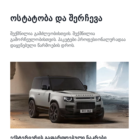
ᲝᲡᲢᲐᲢᲝᲑᲐ ᲓᲐ ᲨᲔᲠᲩᲔᲕᲐ
შექმნილია გამძლეობისთვის. შექმნილია
გამორჩეულობისთვის. პაკეტები პროფესიონალურადაა
დაყენებული წარმოების დროს.
ᲔᲥᲡᲢᲔᲠᲘᲔᲠᲘᲡ ᲒᲐᲤᲐᲠᲗᲝᲔᲑᲣᲚᲘ ᲜᲐᲙᲠᲔᲑᲘ