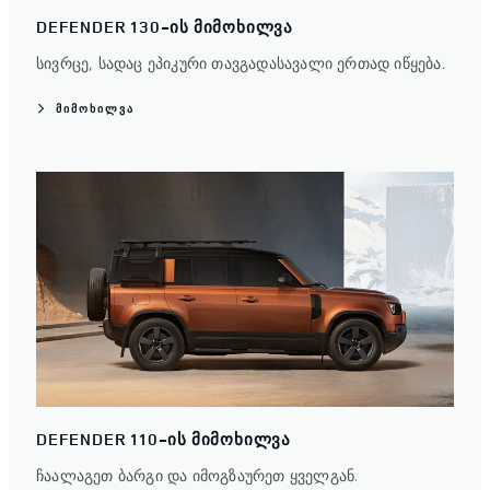
DEFENDER 130-ᲘᲡ ᲛᲘᲛᲝᲮᲘᲚᲕᲐ
სივრცე, სადაც ეპიკური თავგადასავალი ერთად იწყება.
ᲛᲘᲛᲝᲮᲘᲚᲕᲐ
DEFENDER 110-ᲘᲡ ᲛᲘᲛᲝᲮᲘᲚᲕᲐ
ჩაალაგეთ ბარგი და იმოგზაურეთ ყველგან.