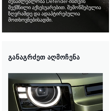
შესაძლებლობა Defender-ისთვის
შექმნილი აქსესუარებით. შემოწმებულია
ზღვრამდე და ადაპტირებულია
მოთხოვნებისადმი.
ᲒᲐᲜᲐᲒᲠᲫᲔᲗ ᲐᲦᲛᲝᲩᲔᲜᲐ