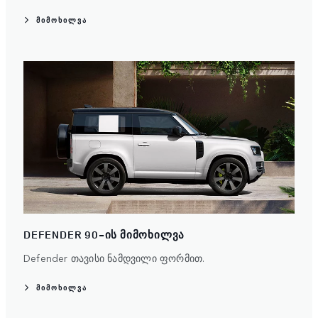
ᲛᲘᲛᲝᲮᲘᲚᲕᲐ
DEFENDER 90-ᲘᲡ ᲛᲘᲛᲝᲮᲘᲚᲕᲐ
Defender თავისი ნამდვილი ფორმით.
ᲛᲘᲛᲝᲮᲘᲚᲕᲐ