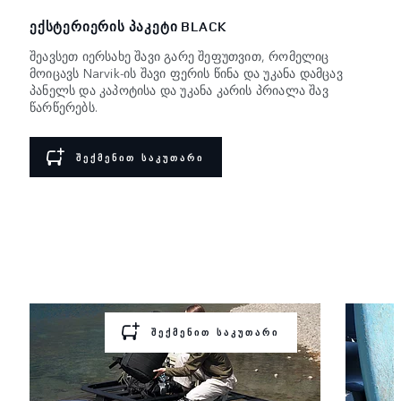
ᲔᲥᲡᲢᲔᲠᲘᲔᲠᲘᲡ ᲞᲐᲙᲔᲢᲘ BLACK
შეავსეთ იერსახე შავი გარე შეფუთვით, რომელიც
მოიცავს Narvik-ის შავი ფერის წინა და უკანა დამცავ
პანელს და კაპოტისა და უკანა კარის პრიალა შავ
წარწერებს.
ᲨᲔᲥᲛᲔᲜᲘᲗ ᲡᲐᲙᲣᲗᲐᲠᲘ
ᲛᲝᲔᲛᲖᲐᲓᲔᲗ
ᲒᲐᲡᲐᲛᲒᲖᲐᲕᲠᲔᲑᲚᲐᲓ
მზად ხართ ახალი გამოწვევისთვის? აირჩიეთ წინასწარ
კონფიგურირებული აქსესუარების
ნაკრები თქვენს კომპლექტაციაში დასამატებლად.
ᲨᲔᲥᲛᲔᲜᲘᲗ ᲡᲐᲙᲣᲗᲐᲠᲘ