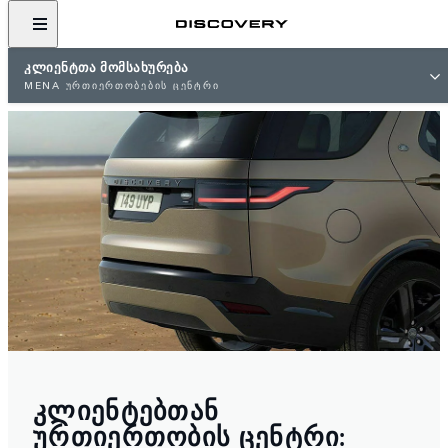
ᲙᲚᲘᲔᲜᲢᲗᲐ ᲛᲝᲛᲡᲐᲮᲣᲠᲔᲑᲐ
MENA ᲣᲠᲗᲘᲔᲠᲗᲝᲑᲔᲑᲘᲡ ᲪᲔᲜᲢᲠᲘ
ᲙᲚᲘᲔᲜᲢᲔᲑᲗᲐᲜ
ᲣᲠᲗᲘᲔᲠᲗᲝᲑᲘᲡ ᲪᲔᲜᲢᲠᲘ: