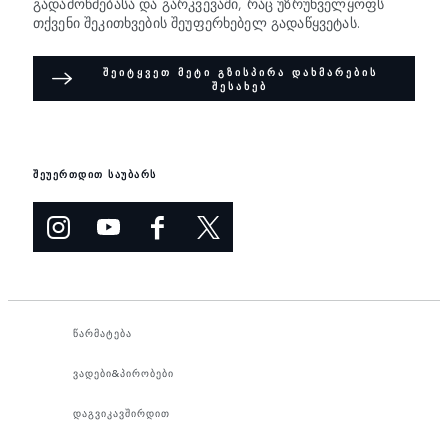
გადამოწმებასა და გარკვევაში, რაც უზრუნველყოფს
თქვენი შეკითხვების შეუფერხებელ გადაწყვეტას.
ᲨᲔᲘᲢᲧᲕᲔᲗ ᲛᲔᲢᲘ ᲒᲖᲘᲡᲞᲘᲠᲐ ᲓᲐᲮᲛᲐᲠᲔᲑᲘᲡ
ᲨᲔᲡᲐᲮᲔᲑ
შეუერთდით საუბარს
წარმატება
ვადები&პირობები
დაგვიკავშირდით