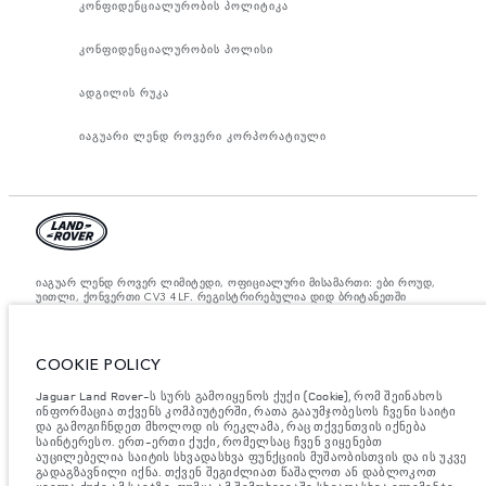
კონფიდენციალურობის პოლიტიკა
კონფიდენციალურობის პოლისი
ადგილის რუკა
იაგუარი ლენდ როვერი კორპორატიული
იაგუარ ლენდ როვერ ლიმიტედი, ოფიციალური მისამართი: ები როუდ,
უითლი, ქონვერთი CV3 4LF. რეგისტრირებულია დიდ ბრიტანეთში
ნომრით: 1672070. ევროკავშირის კანონდებლობის თანახმად,
მითითებული ციფრები არის ოფიციალური მწარმოებლის ტესტირების
შედეგები. ავტომობილის საწვავის მოხმარება შესაძლებელია
განვასხვავოთ ტესტებიდან მიღებული შედეგებით, ხოლო ციფრები
COOKIE POLICY
მითითებულია მხოლოდ შედარებითი მიზნისათვის. ვებ გვერდზე
მითითებული ინფორმაცია, ტექნიკური პირობები, ფერები და ფასები
Jaguar Land Rover-ს სურს გამოიყენოს ქუქი (Cookie), რომ შეინახოს
შესაძლებელია იცვლებოდეს ბაზრის მიხედვით და ცვლილება
აუცილებლად მოხდება შეტყობინების შემდეგ. დეტალური ინფორმაციის
ინფორმაცია თქვენს კომპიუტერში, რათა გააუმჯობესოს ჩვენი საიტი
მისაღებად, გთხოვთ, მიმართეთ ადგილობრივ დილერს.
და გამოგიჩნდეთ მხოლოდ ის რეკლამა, რაც თქვენთვის იქნება
საინტერესო. ერთ-ერთი ქუქი, რომელსაც ჩვენ ვიყენებთ
მნიშვნელოვანი ინფორმაცია გამოსახულებისა და სპეციფიკაციის
აუცილებელია საიტის სხვადასხვა ფუნქციის მუშაობისთვის და ის უკვე
შესახებ.
ნახევარგამტარების გლობალური დეფიციტი ამჟამად გავლენას
გადაგზავნილი იქნა. თქვენ შეგიძლიათ წაშალოთ ან დაბლოკოთ
ახდენს ავტომობილის კონსტრუქციის სპეციფიკაციებზე, მოდელების