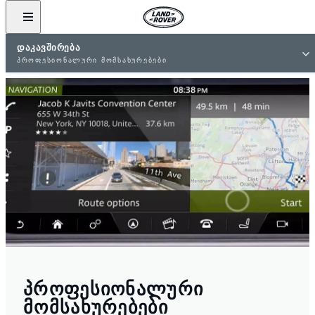
ᲓᲐᲙᲐᲕᲨᲘᲠᲔᲑᲐ
ᲞᲠᲝᲤᲔᲡᲘᲝᲜᲐᲚᲣᲠᲘ ᲛᲝᲛᲡᲐᲮᲣᲠᲔᲑᲔᲑᲘ
ᲞᲠᲝᲤᲔᲡᲘᲝᲜᲐᲚᲣᲠᲘ
ᲛᲝᲛᲡᲐᲮᲣᲠᲔᲑᲔᲑᲘ