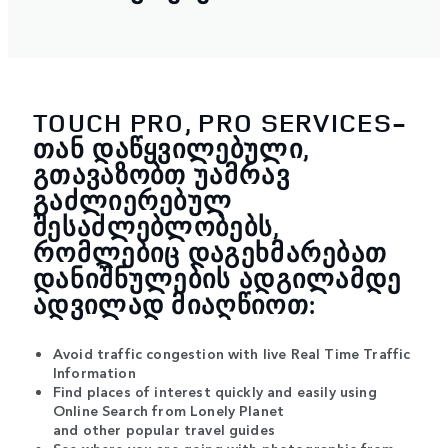
TOUCH PRO, PRO SERVICES-
ᲗᲐᲜ ᲓᲐᲬᲧᲕᲘᲚᲔᲑᲣᲚᲘ,
ᲒᲗᲐᲕᲐᲖᲝᲑᲗ ᲣᲐᲛᲠᲐᲕ
ᲒᲐᲫᲚᲘᲔᲠᲔᲑᲣᲚ
ᲨᲔᲡᲐᲫᲚᲔᲑᲚᲝᲑᲔᲑᲡ,
ᲠᲝᲛᲚᲔᲑᲘᲪ ᲓᲐᲒᲔᲮᲛᲐᲠᲔᲑᲐᲗ
ᲓᲐᲜᲘᲨᲜᲣᲚᲔᲑᲘᲡ ᲐᲓᲒᲘᲚᲐᲛᲓᲔ
ᲐᲓᲕᲘᲚᲐᲓ ᲛᲘᲐᲦᲬᲘᲝᲗ:
Avoid traffic congestion with live Real Time Traffic
Information
Find places of interest quickly and easily using
Online Search from Lonely Planet
and other popular travel guides
See where you are going with photographic from