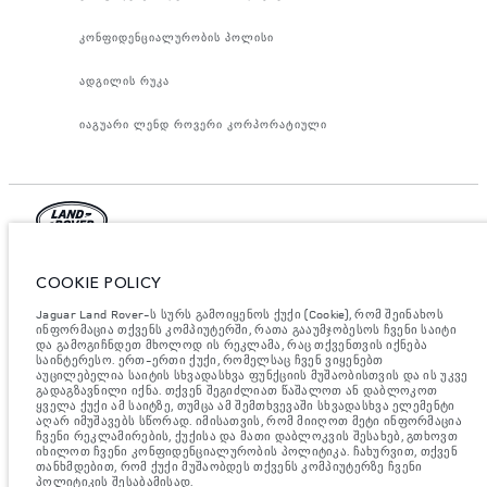
კონფიდენციალურობის პოლისი
ადგილის რუკა
იაგუარი ლენდ როვერი კორპორატიული
იაგუარ ლენდ როვერ ლიმიტედი, ოფიციალური მისამართი: ები როუდ,
COOKIE POLICY
უითლი, ქონვერთი CV3 4LF. რეგისტრირებულია დიდ ბრიტანეთში
ნომრით: 1672070. ევროკავშირის კანონდებლობის თანახმად,
მითითებული ციფრები არის ოფიციალური მწარმოებლის ტესტირების
Jaguar Land Rover-ს სურს გამოიყენოს ქუქი (Cookie), რომ შეინახოს
შედეგები. ავტომობილის საწვავის მოხმარება შესაძლებელია
ინფორმაცია თქვენს კომპიუტერში, რათა გააუმჯობესოს ჩვენი საიტი
განვასხვავოთ ტესტებიდან მიღებული შედეგებით, ხოლო ციფრები
და გამოგიჩნდეთ მხოლოდ ის რეკლამა, რაც თქვენთვის იქნება
მითითებულია მხოლოდ შედარებითი მიზნისათვის. ვებ გვერდზე
საინტერესო. ერთ-ერთი ქუქი, რომელსაც ჩვენ ვიყენებთ
მითითებული ინფორმაცია, ტექნიკური პირობები, ფერები და ფასები
აუცილებელია საიტის სხვადასხვა ფუნქციის მუშაობისთვის და ის უკვე
შესაძლებელია იცვლებოდეს ბაზრის მიხედვით და ცვლილება
გადაგზავნილი იქნა. თქვენ შეგიძლიათ წაშალოთ ან დაბლოკოთ
აუცილებლად მოხდება შეტყობინების შემდეგ. დეტალური ინფორმაციის
ყველა ქუქი ამ საიტზე, თუმცა ამ შემთხვევაში სხვადასხვა ელემენტი
მისაღებად, გთხოვთ, მიმართეთ ადგილობრივ დილერს.
აღარ იმუშავებს სწორად. იმისათვის, რომ მიიღოთ მეტი ინფორმაცია
ჩვენი რეკლამირების, ქუქისა და მათი დაბლოკვის შესახებ, გთხოვთ
მნიშვნელოვანი ინფორმაცია გამოსახულებისა და სპეციფიკაციის
იხილოთ ჩვენი კონფიდენციალურობის პოლიტიკა. ჩახურვით, თქვენ
შესახებ.
ნახევარგამტარების გლობალური დეფიციტი ამჟამად გავლენას
თანხმდებით, რომ ქუქი მუშაობდეს თქვენს კომპიუტერზე ჩვენი
ახდენს ავტომობილის კონსტრუქციის სპეციფიკაციებზე, მოდელების
პოლიტიკის შესაბამისად.
ხელმისაწვდომობასა და აწყობის ვადებზე. ეს არის ძალიან დინამიური