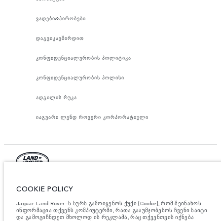
ვადები&პირობები
დაგვიკავშირდით
კონფიდენციალურობის პოლიტიკა
კონფიდენციალურობის პოლისი
ადგილის რუკა
იაგუარი ლენდ როვერი კორპორატიული
იაგუარ ლენდ როვერ ლიმიტედი, ოფიციალური მისამართი: ები როუდ,
COOKIE POLICY
უითლი, ქონვერთი CV3 4LF. რეგისტრირებულია დიდ ბრიტანეთში
ნომრით: 1672070. ევროკავშირის კანონდებლობის თანახმად,
მითითებული ციფრები არის ოფიციალური მწარმოებლის ტესტირების
Jaguar Land Rover-ს სურს გამოიყენოს ქუქი (Cookie), რომ შეინახოს
შედეგები. ავტომობილის საწვავის მოხმარება შესაძლებელია
ინფორმაცია თქვენს კომპიუტერში, რათა გააუმჯობესოს ჩვენი საიტი
განვასხვავოთ ტესტებიდან მიღებული შედეგებით, ხოლო ციფრები
და გამოგიჩნდეთ მხოლოდ ის რეკლამა, რაც თქვენთვის იქნება