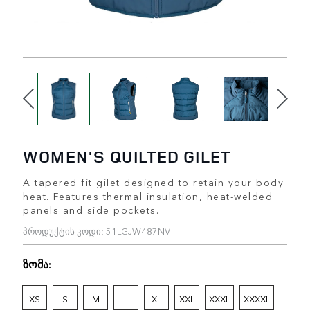
WOMEN'S QUILTED GILET
A tapered fit gilet designed to retain your body
heat. Features thermal insulation, heat-welded
panels and side pockets.
პროდუქტის კოდი: 51LGJW487NV
ზომა:
XS
S
M
L
XL
XXL
XXXL
XXXXL