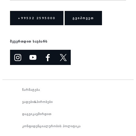
+99532 2595000
ᲒᲕᲘᲞᲝᲕᲔᲗ
შეუერთდით საუბარს
წარმატება
ვადები&პირობები
დაგვიკავშირდით
კონფიდენციალურობის პოლიტიკა