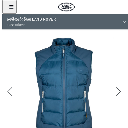
ᲐᲦᲛᲝᲐᲩᲘᲜᲔᲗ LAND ROVER
ᲙᲝᲚᲔᲥᲪᲘᲐ