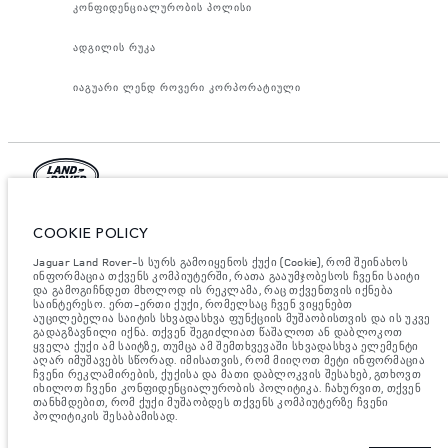
კონფიდენციალურობის პოლისი
ადგილის რუკა
იაგუარი ლენდ როვერი კორპორატიული
იაგუარ ლენდ როვერ ლიმიტედი, ოფიციალური მისამართი: ები როუდ,
COOKIE POLICY
უითლი, ქონვერთი CV3 4LF. რეგისტრირებულია დიდ ბრიტანეთში
ნომრით: 1672070. ევროკავშირის კანონდებლობის თანახმად,
მითითებული ციფრები არის ოფიციალური მწარმოებლის ტესტირების
Jaguar Land Rover-ს სურს გამოიყენოს ქუქი (Cookie), რომ შეინახოს
შედეგები. ავტომობილის საწვავის მოხმარება შესაძლებელია
ინფორმაცია თქვენს კომპიუტერში, რათა გააუმჯობესოს ჩვენი საიტი
განვასხვავოთ ტესტებიდან მიღებული შედეგებით, ხოლო ციფრები
და გამოგიჩნდეთ მხოლოდ ის რეკლამა, რაც თქვენთვის იქნება
მითითებულია მხოლოდ შედარებითი მიზნისათვის. ვებ გვერდზე
საინტერესო. ერთ-ერთი ქუქი, რომელსაც ჩვენ ვიყენებთ
მითითებული ინფორმაცია, ტექნიკური პირობები, ფერები და ფასები
აუცილებელია საიტის სხვადასხვა ფუნქციის მუშაობისთვის და ის უკვე
შესაძლებელია იცვლებოდეს ბაზრის მიხედვით და ცვლილება
გადაგზავნილი იქნა. თქვენ შეგიძლიათ წაშალოთ ან დაბლოკოთ
აუცილებლად მოხდება შეტყობინების შემდეგ. დეტალური ინფორმაციის
ყველა ქუქი ამ საიტზე, თუმცა ამ შემთხვევაში სხვადასხვა ელემენტი
მისაღებად, გთხოვთ, მიმართეთ ადგილობრივ დილერს.
აღარ იმუშავებს სწორად. იმისათვის, რომ მიიღოთ მეტი ინფორმაცია
ჩვენი რეკლამირების, ქუქისა და მათი დაბლოკვის შესახებ, გთხოვთ
მნიშვნელოვანი ინფორმაცია გამოსახულებისა და სპეციფიკაციის
იხილოთ ჩვენი კონფიდენციალურობის პოლიტიკა. ჩახურვით, თქვენ
შესახებ.
ნახევარგამტარების გლობალური დეფიციტი ამჟამად გავლენას
თანხმდებით, რომ ქუქი მუშაობდეს თქვენს კომპიუტერზე ჩვენი
ახდენს ავტომობილის კონსტრუქციის სპეციფიკაციებზე, მოდელების
პოლიტიკის შესაბამისად.
ხელმისაწვდომობასა და აწყობის ვადებზე. ეს არის ძალიან დინამიური
სიტუაცია და, შედეგად, ვებსაიტში გამოყენებული გამოსახულება
შეიძლება სრულად არ ასახავდეს ფუნქციების, ოფციების, გაფორმებისა