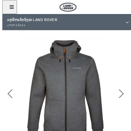
ᲐᲦᲛᲝᲐᲩᲘᲜᲔᲗ LAND ROVER
ᲙᲝᲚᲔᲥᲪᲘᲐ